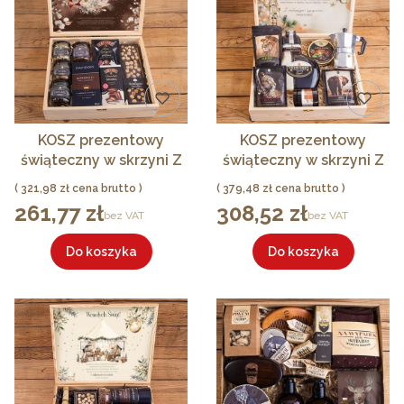
KOSZ prezentowy
KOSZ prezentowy
świąteczny w skrzyni Z
świąteczny w skrzyni Z
LOGO Zestaw brązowy
PODPISEM Kawowy
Cena
Cena
321,98 zł
379,48 zł
elegancki
zestaw z likierem i
261,77 zł
308,52 zł
Cena
Cena
bez VAT
bez VAT
kawiarką
Do koszyka
Do koszyka