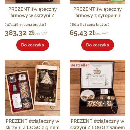
PREZENT świąteczny
PREZENT świąteczny
firmowy w skrzyni Z
firmowy z syropem i
LOGO z winem Chianti
słodyczami zestaw
Cena
Cena
471,48 zł
80,48 zł
Classico PREMIUM
czekoladowo-kawowy
383,32 zł
65,43 zł
Cena
Cena
bez VAT
bez VAT
MN
Do koszyka
Do koszyka
Bestseller
PREZENT świąteczny w
PREZENT świąteczny w
skrzyni Z LOGO z ginem
skrzyni Z LOGO z winem