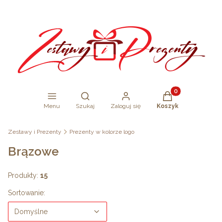
Produkty w koszy
Otwórz wyszukiwarkę
Menu
Szukaj
Zaloguj się
Koszyk
Zestawy i Prezenty
Prezenty w kolorze logo
Brązowe
Produkty:
15
Lista produktów
Domyślne
Sortowanie:
Domyślne