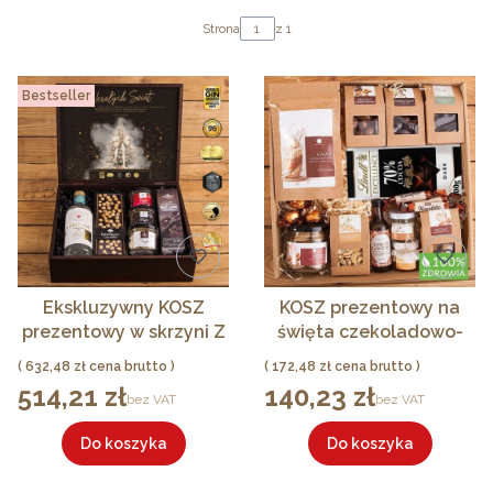
Strona
z 1
Bestseller
Ekskluzywny KOSZ
KOSZ prezentowy na
prezentowy w skrzyni Z
święta czekoladowo-
LOGO z polskim ginem
kawowy kawa, syrop,
Cena
Cena
632,48 zł
172,48 zł
najlepszym na świecie
miód, herbata
514,21 zł
140,23 zł
Cena
Cena
bez VAT
bez VAT
LUX PREMIUM
Do koszyka
Do koszyka