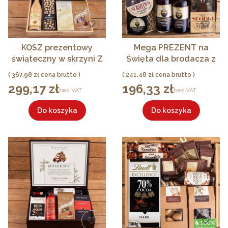
KOSZ prezentowy
Mega PREZENT na
świąteczny w skrzyni Z
Święta dla brodacza z
PODPISEM Zestaw
kosmetykami,
Cena
Cena
367,98 zł
241,48 zł
Złoto-Czarny III
słodkościami i
299,17 zł
196,33 zł
Cena
Cena
bez VAT
bez VAT
skarpetkami dla
mężczyzny
Do koszyka
Do koszyka