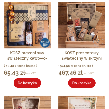
KOSZ prezentowy
KOSZ prezentowy
świąteczny kawowo-
świąteczny w skrzyni
czekoladowy syrop,
dla Niego Z PODPISEM
Cena
Cena
80,48 zł
574,98 zł
kawa, czekolada dla
Zestaw Męski GIGA
65,43 zł
467,46 zł
Cena
Cena
bez VAT
bez VAT
Niego MN
Do koszyka
Do koszyka