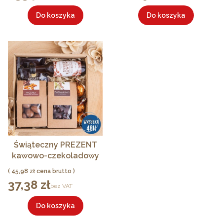
Do koszyka
Do koszyka
Świąteczny PREZENT
kawowo-czekoladowy
dla mężczyzny syrop i
Cena
45,98 zł
słodycze MMI
37,38 zł
Cena
bez VAT
Do koszyka