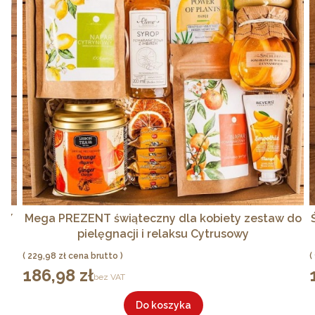
UŻY
Mega PREZENT świąteczny dla kobiety zestaw do
pielęgnacji i relaksu Cytrusowy
Cena
229,98 zł
186,98 zł
Cena
C
bez VAT
Do koszyka