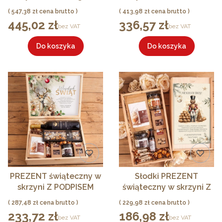
najlepszym na świecie
Pennautier Viognier
Cena
Cena
547,38 zł
413,98 zł
PREMIUM
PREMIUM
445,02 zł
336,57 zł
Cena
Cena
bez VAT
bez VAT
Do koszyka
Do koszyka
PREZENT świąteczny w
Słodki PREZENT
skrzyni Z PODPISEM
świąteczny w skrzyni Z
Zestaw czekoladowy z
DEDYKACJĄ Zestaw
Cena
Cena
287,48 zł
229,98 zł
polskim winem
czekoladowo-
233,72 zł
186,98 zł
Cena
Cena
bez VAT
bez VAT
karmelowy