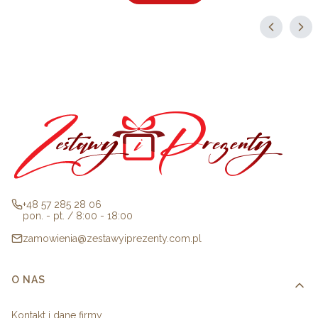
+48 57 285 28 06
pon. - pt. / 8:00 - 18:00
zamowienia@zestawyiprezenty.com.pl
Linki w stopce
O NAS
Kontakt i dane firmy