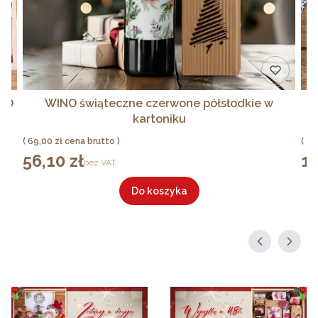
OGO
WINO świąteczne czerwone półsłodkie w
kartoniku
Cena
Ce
69,00 zł
20
56,10 zł
17
Cena
Cen
bez VAT
Do koszyka