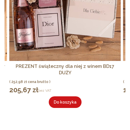
aw
PREZENT świąteczny dla niej z winem BD17
P
DUŻY
Cena
Ce
252,98 zł
20
205,67 zł
16
Cena
Cen
bez VAT
Do koszyka