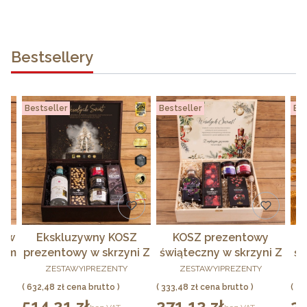
Bestsellery
Bestseller
Bestseller
Bes
y w
Ekskluzywny KOSZ
KOSZ prezentowy
nem
prezentowy w skrzyni Z
świąteczny w skrzyni Z
św
PRODUCENT
PRODUCENT
er
LOGO z polskim ginem
LOGO Zestaw wiśniowy
ZESTAWYIPREZENTY
ZESTAWYIPREZENTY
najlepszym na świecie
z nalewką
Cena
Cena
Ce
632,48 zł
333,48 zł
45
LUX PREMIUM
514,21 zł
271,12 zł
37
Cena
Cena
Cen