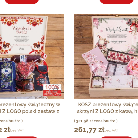
373,97 zł
560,96 zł
30
Cena
Cena
Cena
AT
bez VAT
bez VAT
GIGA
GIGA
Do koszyka
Do koszyka
rezentowy świąteczny w
KOSZ prezentowy świąt
i Z LOGO polski zestaw z
skrzyni Z LOGO z kawą, h
likierem śliwkowym
słodyczami
Cena
321,98 zł
 zł
261,77 zł
Cena
bez VAT
bez VAT