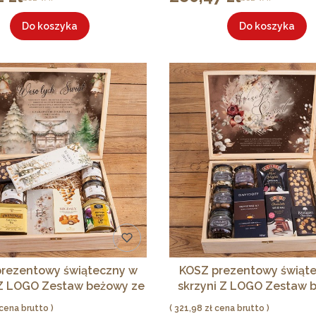
Do koszyka
Do koszyka
rezentowy świąteczny w
KOSZ prezentowy świąt
 Z LOGO Zestaw beżowy ze
skrzyni Z LOGO Zestaw 
słodyczami
elegancki
Cena
321,98 zł