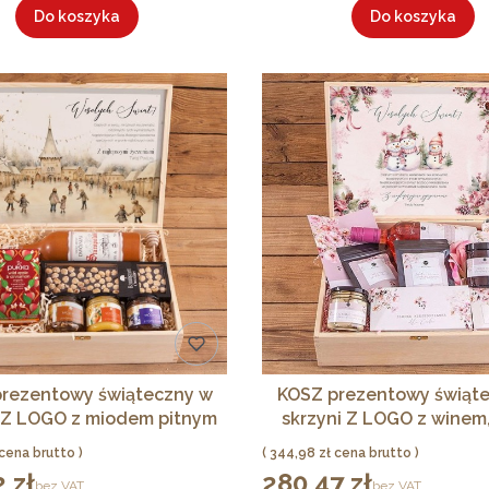
Do koszyka
Do koszyka
rezentowy świąteczny w
KOSZ prezentowy świąt
i Z LOGO z miodem pitnym
skrzyni Z LOGO z winem
herbatą i słodyczami
Cena
344,98 zł
 zł
280,47 zł
Cena
bez VAT
bez VAT