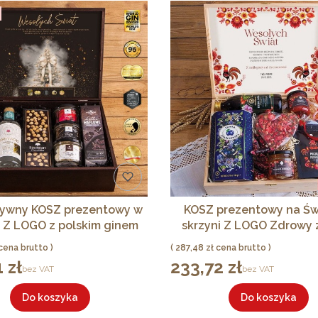
zywny KOSZ prezentowy w
KOSZ prezentowy na Św
i Z LOGO z polskim ginem
skrzyni Z LOGO Zdrowy 
epszym na świecie LUX
folk z miodami i słody
Cena
287,48 zł
PREMIUM
 zł
233,72 zł
Cena
bez VAT
bez VAT
Do koszyka
Do koszyka