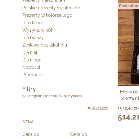
Prezenty z alkoholem
Bestseller
Polskie prezenty świąteczne
Prezenty w kolorze logo
Dla dzieci
Wysyłka w 48h
Dla branży
Zestawy bez alkoholu
Dla niej
Dla niego
Nowości
Promocje
Koniec menu
Filtry
Eksklu
w kategorii: Prezenty w skrzyniach
skrzyn
najl
Cena
Wyczyść
632,48 zł
514,21
Cena
CENA
Cena od
Cena do