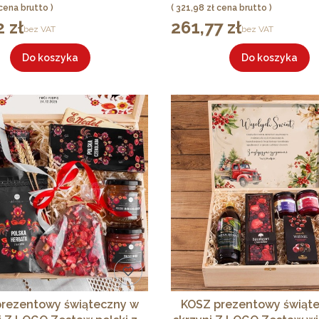
erbatą i słodyczami
Różowy
Cena
321,98 zł
 zł
261,77 zł
Cena
bez VAT
bez VAT
Do koszyka
Do koszyka
rezentowy świąteczny w
KOSZ prezentowy świąt