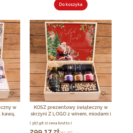
Do koszyka
eczny w
KOSZ prezentowy świąteczny w
, kawą,
skrzyni Z LOGO z winem, miodami i
 GIGA
sokiem
Cena
367,98 zł
299,17 zł
Cena
bez VAT