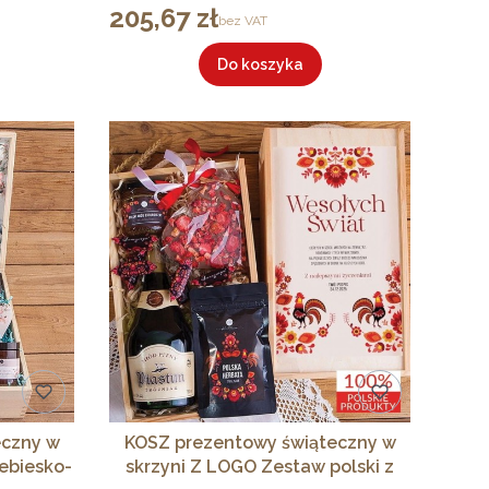
205,67 zł
Cena
bez VAT
Do koszyka
eczny w
KOSZ prezentowy świąteczny w
ebiesko-
skrzyni Z LOGO Zestaw polski z