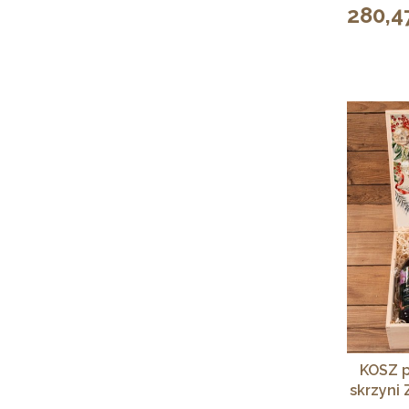
280,47
Cena
KOSZ p
skrzyni