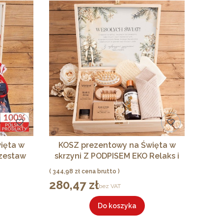
ięta w
KOSZ prezentowy na Święta w
zestaw
skrzyni Z PODPISEM EKO Relaks i
czami
odprężenie
Cena
344,98 zł
280,47 zł
Cena
bez VAT
Do koszyka