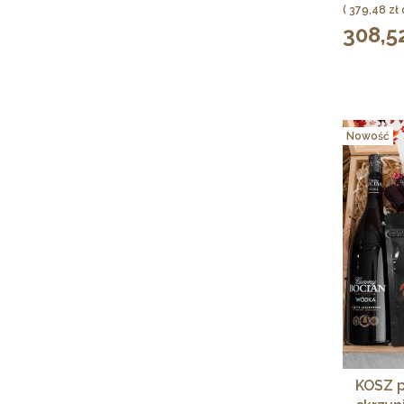
h
Cena
379,48 zł
308,52
Cena
Nowość
KOSZ p