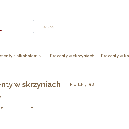
ezenty z alkoholem
Prezenty w skrzyniach
Prezenty w ko
nty w skrzyniach
Produkty:
98
 produktów
Domyślne
e:
ne