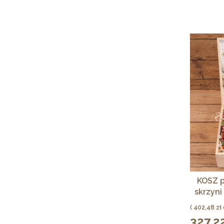
KOSZ p
skrzyn
Cena
402,48 zł
327,22
Cena