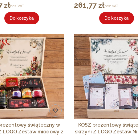
 zł
261,77 zł
Cena
bez VAT
bez VAT
Do koszyka
Do koszyka
rezentowy świąteczny w
KOSZ prezentowy świąt
 Z LOGO Zestaw miodowy z
skrzyni Z LOGO Zestaw Ni