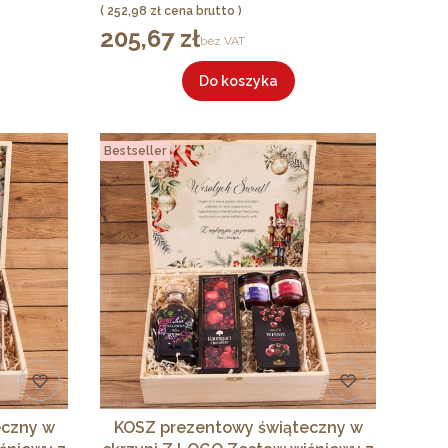
miodem pitnym, słodyczami i
Cena
252,98 zł
herbatą
205,67 zł
Cena
bez VAT
Do koszyka
Bestseller
eczny w
KOSZ prezentowy świąteczny w