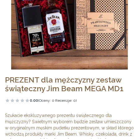
PREZENT dla mężczyzny zestaw
świąteczny Jim Beam MEGA MD1
0.00
(Oceny: 0 Recenzje: 0)
Przejdź do sekcji Opinie
Szukacie ekskluzywnego prezentu świątecznego dla
mężczyzny? Świetnym wyborem będzie zestaw umieszczony
w oryginalnym męskim pudełku prezentowym, w skład którego
wchodzą produkty marki Jim Beam. Whisky, czekolada, drink z