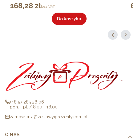
168,28 zł
65
Cena
Cen
bez VAT
Do koszyka
+48 57 285 28 06
pon. - pt. / 8:00 - 18:00
zamowienia@zestawyiprezenty.com.pl
Linki w stopce
O NAS