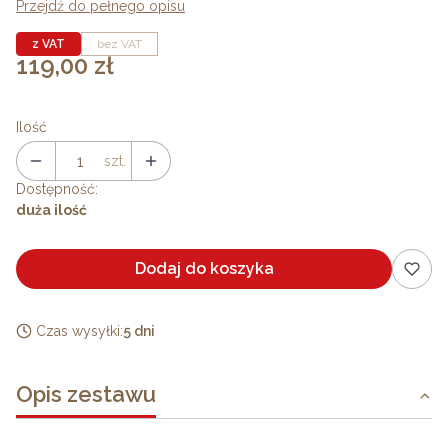
Przejdź do pełnego opisu
z VAT
bez VAT
119,00 zł
Cena
Ilość
szt.
Dostępność:
duża ilość
Dodaj do koszyka
Czas wysyłki:
5 dni
Opis zestawu