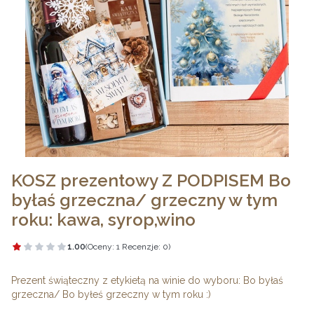
KOSZ prezentowy Z PODPISEM Bo
byłaś grzeczna/ grzeczny w tym
roku: kawa, syrop,wino
1.00
(Oceny: 1 Recenzje: 0)
Przejdź do sekcji Opinie
Prezent świąteczny z etykietą na winie do wyboru: Bo byłaś
grzeczna/ Bo byłeś grzeczny w tym roku :)