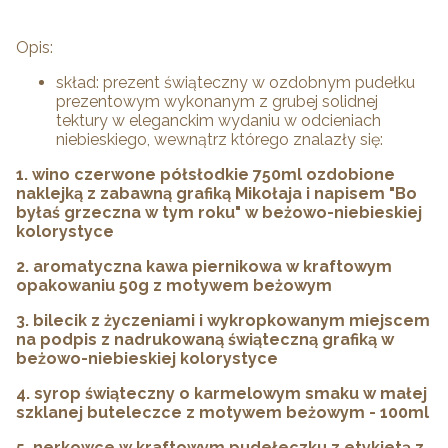
Opis:
skład: prezent świąteczny w ozdobnym pudełku
prezentowym wykonanym z grubej solidnej
tektury w eleganckim wydaniu w odcieniach
niebieskiego, wewnątrz którego znalazły się:
1. wino czerwone półsłodkie 750ml ozdobione
naklejką z zabawną grafiką Mikołaja i napisem "Bo
byłaś grzeczna w tym roku" w beżowo-niebieskiej
kolorystyce
2. aromatyczna kawa piernikowa w kraftowym
opakowaniu 50g z motywem beżowym
3. bilecik z życzeniami i wykropkowanym miejscem
na podpis z nadrukowaną świąteczną grafiką w
beżowo-niebieskiej kolorystyce
4. syrop świąteczny o karmelowym smaku w małej
szklanej buteleczce z motywem beżowym - 100ml
5. nerkowce w kraftowym pudełeczku z etykietą z